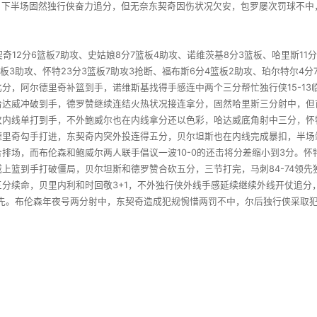
。下半场固然独行侠奋力追分，但无奈东契奇因伤状况欠安，包罗屡次罚球不中，
契奇12分6篮板7助攻、史姑娘8分7篮板4助攻、诺维茨基8分3篮板、哈里斯11
篮板3助攻、怀特23分3篮板7助攻3抢断、福布斯6分4篮板2助攻、珀尔特尔4分
分，阿尔德里奇补篮到手，诺维斯基找得手感连中两个三分帮忙独行侠15-1
达威冲破到手，德罗赞继续连结火热状况接连拿分，固然哈里斯三分射中，但首节
内线单打到手，不外鲍威尔也在内线拿分还以色彩，哈达威底角射中三分，怀特
尔德里奇勾手打进，东契奇内突外投连得五分，贝尔坦斯也在内线完成暴扣，半场竣
排场，而布伦森和鲍威尔两人联手倡议一波10-0的还击将分差缩小到3分。
上篮到手打破僵局，贝尔坦斯和德罗赞合砍五分，三节打完，马刺84-74领先
续命，贝里内利和时回敬3+1，不外独行侠外线手感延续继续外线开仗追分，
领先。布伦森年夜号两分射中，东契奇造成犯规惋惜两罚不中，尔后独行侠采取犯规