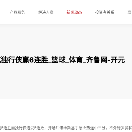
产品服务
解决方案
新闻动态
投资者关系
联
力克独行侠赢6连胜_篮球_体育_齐鲁网-开元
到5连胜而独行侠遭受5连败，开场后诺维斯基手感火热连中三分，不外德罗赞状