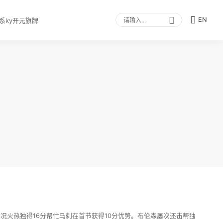
EN
系ky开元旗牌
况火热独得16分帮忙马刺在首节获得10分优势。布伦森屡次还击帮独