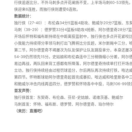
行侠追逐比分，不外马刺多点开花阐扬不变，上半场马刺60-53领先
侠迎来6连胜，而独行侠则遭受6连败。
数据统计：
独行侠（27-40）：布伦森34分5篮板4助攻、鲍威尔20分7篮板、东
马刺（39-29）：德罗赞33分4篮板6助攻4抢断、阿尔德里奇28分7
开场后怀特和福布斯持续在中距离投篮射中，独行侠也多点开花紧咬比
小我能力持续得分率领马刺打出飞腾将比分反超，米尔斯飚中三分，哈
第二节，阿尔德里奇不竭屡次为队友保护让队友跳投拿分，本身还屡次
54-39仍然领先15分。史姑娘和布伦森连中三分稍微缩小分差，阿
易边再战，两队回来背工感都有所降落，阿尔德里奇持续单打打开场合
立功，独行侠持续经由过程罚球追分，尔后两队再次持续打铁，哈达威
第四节。怀特断球助阿尔德里奇起首完成暴扣，哈达威和哈里斯各中三分
和鲍威尔冲击内线再追四分，德罗赞和怀特各中中投，马刺106-99
首发声势：
独行侠首发：东契奇、布伦森、芬尼-史姑娘、诺维茨基、鲍威尔
马刺首发：怀特、福布斯、德罗赞、阿尔德里奇、珀尔特尔
（来历：直播吧）