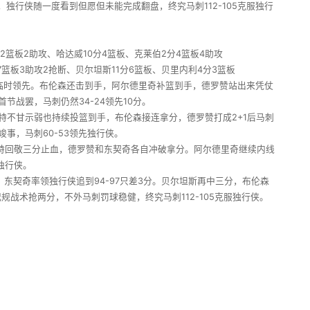
独行侠随一度看到但愿但未能完成翻盘，终究马刺112-105克服独行
分2篮板2助攻、哈达威10分4篮板、克莱伯2分4篮板4助攻
7篮板3助攻2抢断、贝尔坦斯11分6篮板、贝里内利4分3篮板
3临时领先。布伦森还击到手，阿尔德里奇补篮到手，德罗赞站出来凭仗
战罢，马刺仍然34-24领先10分。
不甘示弱也持续投篮到手，布伦森接连拿分，德罗赞打成2+1后马刺
事，马刺60-53领先独行侠。
怀特回敬三分止血，德罗赞和东契奇各自冲破拿分。阿尔德里奇继续内线
独行侠。
东契奇率领独行侠追到94-97只差3分。贝尔坦斯再中三分，布伦森
战术抢两分，不外马刺罚球稳健，终究马刺112-105克服独行侠。