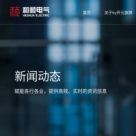
首页
关于ky开元旗牌
新闻动态
赋能各行各业，提供高效、实时的资讯信息