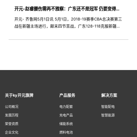
开元-赵睿腰伤需再不雅察：广东还不是冠军 仍要变得更好_篮球_体育_齐鲁网-开元
开元- 齐鲁网5月1日讯 5月1日，2018-19赛季CBA总决赛第三
战在新疆主场进行，颠末四节苦战，广东128-118克服新疆，
年夜比分3-0拿下赛点，只要再取得一次成功，广东将成为本
关于ky开元旗牌
产品服务
解决方案
公司概况
电力配套
智能配电
发展历程
充电产品
智慧能源
荣誉资质
储能系统
企业文化
燃料电池