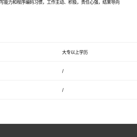
撰写能力和程序编码习惯，工作主动、积极，责任心强，结果导向
大专以上学历
/
/