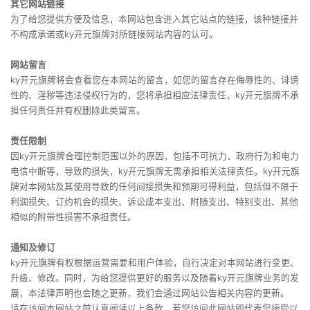
其它网站链接
为了给您提供方便及信息，本网站包含进入其它站点的链接，该种链接并
不构成承诺或ky开元旗牌对所链接网站内容的认可。
网站留言
ky开元旗牌将会查看您在本网站的留言，如您的留言存在侮辱性的、诽谤
性的、淫秽等违法侵权行为的，您将承担相应法律责任，ky开元旗牌不承
担任何责任并有权删除此类留言。
责任限制
因ky开元旗牌合理控制范围以外的原因，包括不可抗力、政府行为和电力
电信中断等，导致的损失，ky开元旗牌无需承担相关法律责任。ky开元旗
牌对本网站及其使用导致的任何间接损失和预期可得利益，包括但不限于
利润损失、订约机会的损失、诉讼成本支出、附随支出、特别支出、其他
相似的附带性损害不承担责任。
通知及修订
ky开元旗牌有权根据运营需要和用户体验，自行决定对本网站进行变更、
升级、修改。同时，为给您提供更好的服务以及随着ky开元旗牌业务的发
展，本法律声明也会随之更新，我们会通过网站公告相关内容的更新。
请在访问本网站之前认真阅读以上条款，若您访问此网站即代表您接受以