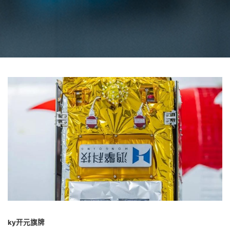
ky开元旗牌