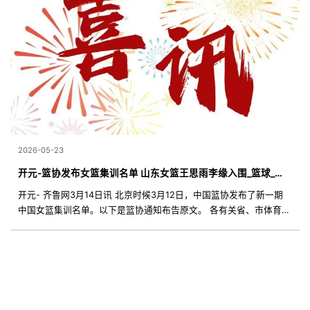
2026-05-23
开元-篮协发布女篮集训名单 山东女篮王思雨李缘入围_篮球_体育_齐鲁网-开元
开元- 齐鲁网3月14日讯 北京时候3月12日，中国篮协发布了新一期
中国女篮集训名单。以下是篮协通知布告原文。 各有关省、市体育局
竞训处（球类治理中间）、军事体育练习中间、各有关篮球俱乐