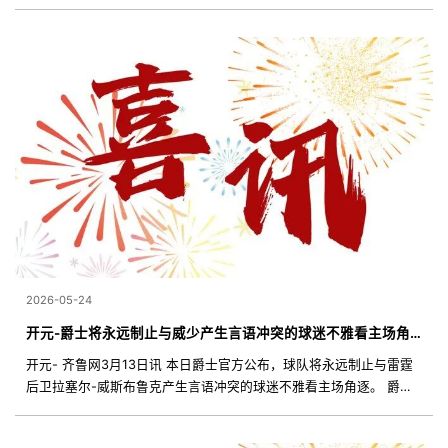
分，不外德罗赞状况火热独得16分帮忙马刺在首节获得10分
2026-05-24
开元-爵士将永远制止与威少产生言语冲突的球迷不雅看主场角逐_篮球_体育_齐鲁网-开元
开元- 齐鲁网3月13日讯 本日爵士官方公布，球队将永远制止与雷霆
后卫拉塞尔-威斯布鲁克产生言语冲突的球迷不雅看主场角逐。 爵士
总裁史蒂夫-斯塔克斯在声明中写道：“每一个人都