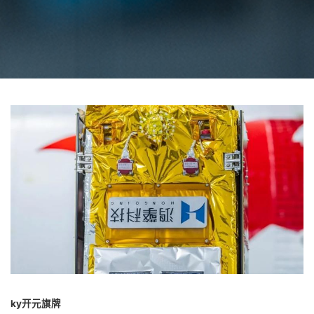
ky开元旗牌