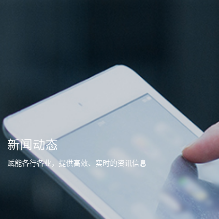
新闻动态
赋能各行各业，提供高效、实时的资讯信息