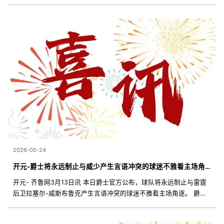
分，不外德罗赞状况火热独得16分帮忙马刺在首节获得10分
2026-05-24
开元-爵士将永远制止与威少产生言语冲突的球迷不雅看主场角逐_篮球_体育_齐鲁网-开元
开元- 齐鲁网3月13日讯 本日爵士官方公布，球队将永远制止与雷霆
后卫拉塞尔-威斯布鲁克产生言语冲突的球迷不雅看主场角逐。 爵士
总裁史蒂夫-斯塔克斯在声明中写道：“每一个人都