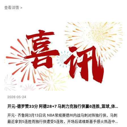
查看详情 >
2026-05-24
开元-德罗赞33分 阿德28+7 马刺力克独行侠赢6连胜_篮球_体育_齐鲁网-开元
开元- 齐鲁网3月13日讯 NBA常规赛德州内战马刺对阵独行侠，马刺
最近拿到5连胜而独行侠遭受5连败，开场后诺维斯基手感火热连中三