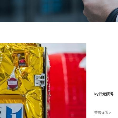
ky开元旗牌
查看详情 >