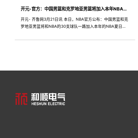
开元-官方：中国男篮和克罗地亚男篮将加入本年NBA夏日联赛_篮球_体育_齐鲁网-开元
开元- 齐鲁网3月21日讯 本日，NBA官方公布：中国男篮和克
罗地亚男篮将和NBA的30支球队一路加入本年的NBA夏日联
赛。 这也是NBA夏日联赛初次有两支国度队加入。 按照报
导，本年N