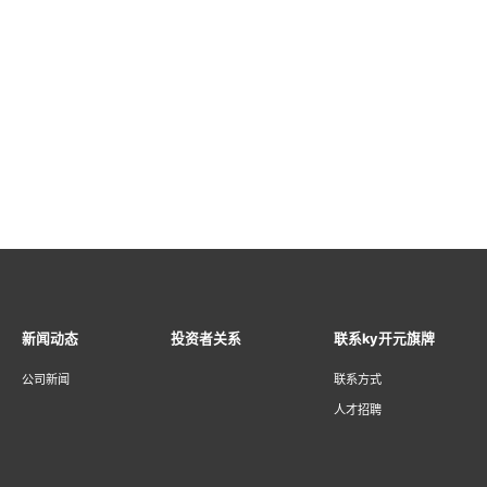
新闻动态
投资者关系
联系ky开元旗牌
公司新闻
联系方式
人才招聘