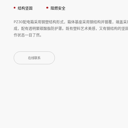
结构坚固
阻燃安全
PZ30配电箱采用钢塑结构形式，箱体基座采用钢结构并镀覆，端盖
成，配有透明聚碳酸脂防护罩。既有塑料艺术美感，又有钢结构的坚
作状态一目了然。
在线联系