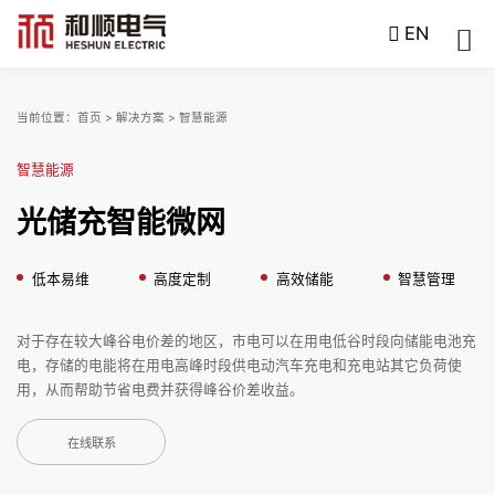
EN
当前位置：
首页
>
解决方案
>
智慧能源
智慧能源
光储充智能微网
低本易维
高度定制
高效储能
智慧管理
对于存在较大峰谷电价差的地区，市电可以在用电低谷时段向储能电池充
电，存储的电能将在用电高峰时段供电动汽车充电和充电站其它负荷使
用，从而帮助节省电费并获得峰谷价差收益。
在线联系