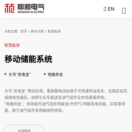
EN
当前位置：
首页
>
解决方案
>
智慧能源
智慧能源
移动储能系统
大号“充电宝”
电随井走
大号“充电宝” 移动应用，集装箱电池安装于可快速转运挂车，在固定站完
成绿电充储后，由牵引头车配送至油气田作业井场直接供电；
“电随井走”，有效取代油气田井场柴油/天然气/甲醇发电供能，实现零排
放，助力油气田开发用能绿色转型。
在线联系